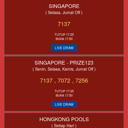
SINGAPORE
( Selasa, Jumat Off )
7137
TUTUP 17:25
BUKA 17:50
LIVE DRAW
SINGAPORE - PRIZE123
( Senin, Selasa, Kamis, Jumat Off )
7137 , 7072 , 7256
TUTUP 17:25
BUKA 17:50
LIVE DRAW
HONGKONG POOLS
( Setiap Hari )