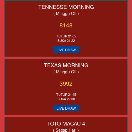
TENNESSE MORNING
( Minggu Off )
8148
TUTUP 21:05
BUKA 21:22
LIVE DRAW
TEXAS MORNING
( Minggu Off )
3992
TUTUP 21:45
BUKA 22:00
LIVE DRAW
TOTO MACAU 4
( Setiap Hari )