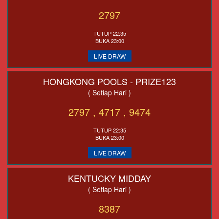
2797
TUTUP 22:35
BUKA 23:00
LIVE DRAW
HONGKONG POOLS - PRIZE123
( Setiap Hari )
2797 , 4717 , 9474
TUTUP 22:35
BUKA 23:00
LIVE DRAW
KENTUCKY MIDDAY
( Setiap Hari )
8387