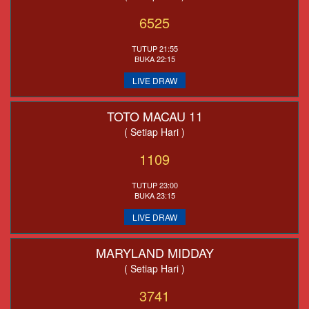
6525
TUTUP 21:55
BUKA 22:15
LIVE DRAW
TOTO MACAU 11
( Setiap Hari )
1109
TUTUP 23:00
BUKA 23:15
LIVE DRAW
MARYLAND MIDDAY
( Setiap Hari )
3741