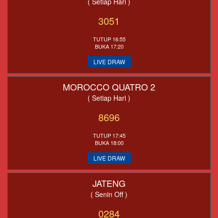
( Setiap Hari )
3051
TUTUP 16:55
BUKA 17:20
LIVE DRAW
MOROCCO QUATRO 2
( Setiap Hari )
8696
TUTUP 17:45
BUKA 18:00
LIVE DRAW
JATENG
( Senin Off )
0284