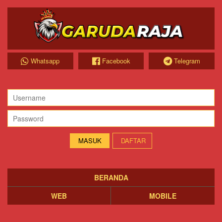
Whatsapp
Facebook
Telegram
DAFTAR
BERANDA
WEB
MOBILE