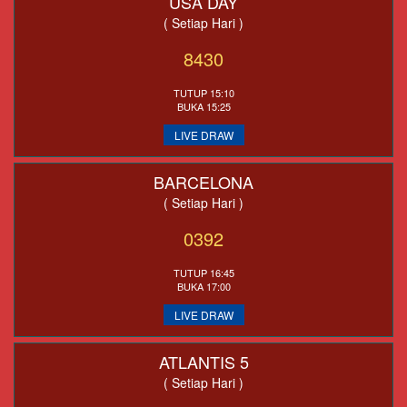
USA DAY
( Setiap Hari )
8430
TUTUP 15:10
BUKA 15:25
LIVE DRAW
BARCELONA
( Setiap Hari )
0392
TUTUP 16:45
BUKA 17:00
LIVE DRAW
ATLANTIS 5
( Setiap Hari )