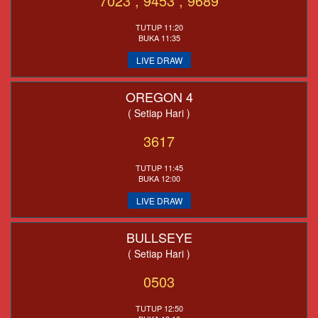
7023 , 9453 , 9689
TUTUP 11:20
BUKA 11:35
LIVE DRAW
OREGON 4
( Setiap Hari )
3617
TUTUP 11:45
BUKA 12:00
LIVE DRAW
BULLSEYE
( Setiap Hari )
0503
TUTUP 12:50