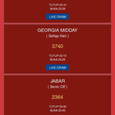
TUTUP 23:10
BUKA 23:28
LIVE DRAW
GEORGIA MIDDAY
( Setiap Hari )
3740
TUTUP 23:15
BUKA 23:29
LIVE DRAW
JABAR
( Senin Off )
2364
TUTUP 23:30
BUKA 23:45