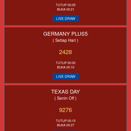
TUTUP 00:05
BUKA 00:21
LIVE DRAW
GERMANY PLUS5
( Setiap Hari )
2428
TUTUP 00:00
BUKA 00:10
LIVE DRAW
TEXAS DAY
( Senin Off )
9276
TUTUP 00:15
BUKA 00:27