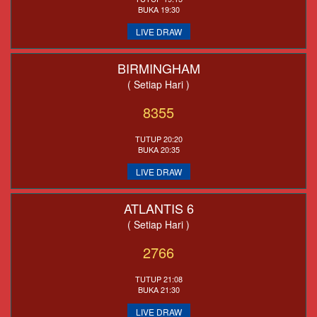
BUKA 19:30
LIVE DRAW
BIRMINGHAM
( Setiap Hari )
8355
TUTUP 20:20
BUKA 20:35
LIVE DRAW
ATLANTIS 6
( Setiap Hari )
2766
TUTUP 21:08
BUKA 21:30
LIVE DRAW