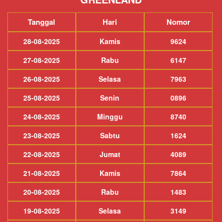
Tanggal
Hari
Nomor
28-08-2025
Kamis
9624
27-08-2025
Rabu
6147
26-08-2025
Selasa
7963
25-08-2025
Senin
0896
24-08-2025
Minggu
8740
23-08-2025
Sabtu
1624
22-08-2025
Jumat
4089
21-08-2025
Kamis
7864
20-08-2025
Rabu
1483
19-08-2025
Selasa
3149